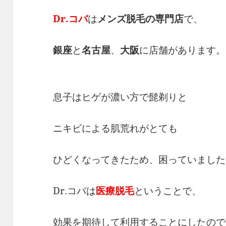
Dr.コバ
は
メンズ脱毛の専門店
で、
銀座
と
名古屋
、
大阪
に店舗があります。
息子はヒゲが濃い方で髭剃りと
ニキビによる肌荒れがとても
ひどくなってきたため、困っていました
Dr.コバは
医療脱毛
ということで、
効果を期待して利用することにしたので